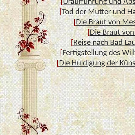
[
Uraufführung und Abs
[
Tod der Mutter und H
[
Die Braut von Me
[
Die Braut von
[
Reise nach Bad La
[
Fertigstellung des Wil
[
Die Huldigung der Kün