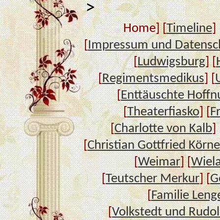
>
Home] [
Timeline
] 
[
Impressum und Datensc
[
Ludwigsburg
] [
[
Regimentsmedikus
] [
[
Enttäuschte Hoffn
[
Theaterfiasko
] [
F
[
Charlotte von Kalb
] 
[
Christian Gottfried Körne
[
Weimar
] [
Wiel
[
Teutscher Merkur
] [
G
[
Familie Leng
[
Volkstedt und Rudol