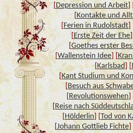
[
Depression und Arbeit
] 
[
Kontakte und All
[
Ferien in Rudolstadt
] 
[
Erste Zeit der Ehe
]
[
Goethes erster Bes
[
Wallenstein Idee
] [
Kran
[
Karlsbad
] [
[
Kant Studium und Kon
[
Besuch aus Schwab
[
Revolutionswehen
] 
[
Reise nach Süddeutschl
[
Hölderlin
] [
Tod von K
[
Johann Gottlieb Fichte
]