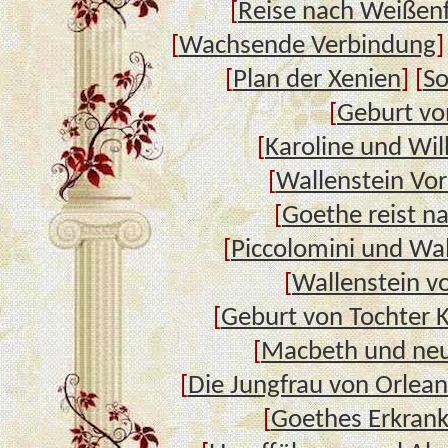
[
Reise nach Weißenf
[
Wachsende Verbindung
]
[
Plan der Xenien
] [
So
[
Geburt vo
[
Karoline und Wi
[
Wallenstein Vor
[
Goethe reist na
[
Piccolomini und Wal
[
Wallenstein v
[
Geburt von Tochter K
[
Macbeth und neu
[
Die Jungfrau von Orlean
[
Goethes Erkran