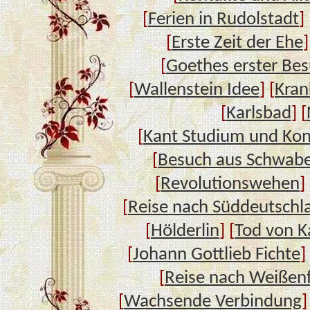
[
Ferien in Rudolstadt
] 
[
Erste Zeit der Ehe
]
[
Goethes erster Bes
[
Wallenstein Idee
] [
Kran
[
Karlsbad
] [
[
Kant Studium und Kon
[
Besuch aus Schwab
[
Revolutionswehen
] 
[
Reise nach Süddeutschl
[
Hölderlin
] [
Tod von K
[
Johann Gottlieb Fichte
]
[
Reise nach Weißenf
[
Wachsende Verbindung
]