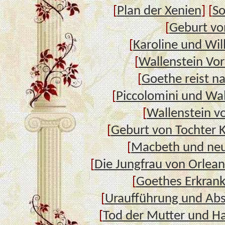
[
Plan der Xenien
] [
So
[
Geburt vo
[
Karoline und Wi
[
Wallenstein Vor
[
Goethe reist na
[
Piccolomini und Wal
[
Wallenstein v
[
Geburt von Tochter K
[
Macbeth und neu
[
Die Jungfrau von Orlean
[
Goethes Erkran
[
Uraufführung und Abs
[
Tod der Mutter und H