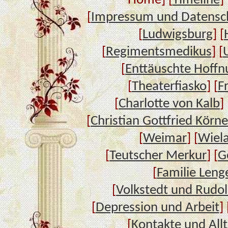
Home] [
Timeline
] 
[
Impressum und Datensc
[
Ludwigsburg
] [
[
Regimentsmedikus
] [
[
Enttäuschte Hoffn
[
Theaterfiasko
] [
F
[
Charlotte von Kalb
]
[
Christian Gottfried Körne
[
Weimar
] [
Wiel
[
Teutscher Merkur
] [
G
[
Familie Leng
[
Volkstedt und Rudol
[
Depression und Arbeit
] 
[
Kontakte und All