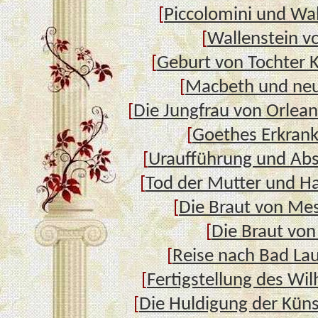
[
Piccolomini und Wal
[
Wallenstein v
[
Geburt von Tochter K
[
Macbeth und neu
[
Die Jungfrau von Orlean
[
Goethes Erkran
[
Uraufführung und Abs
[
Tod der Mutter und H
[
Die Braut von Me
[
Die Braut von
[
Reise nach Bad La
[
Fertigstellung des Wil
[
Die Huldigung der Kün