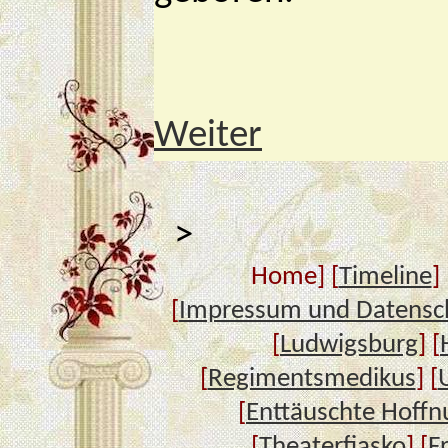
Weiter
>
Home] [
Timeline
] 
[
Impressum und Datensc
[
Ludwigsburg
] [
[
Regimentsmedikus
] [
[
Enttäuschte Hoffn
[
Theaterfiasko
] [
F