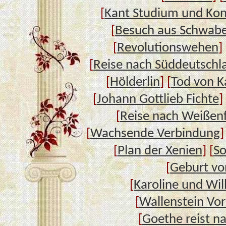
[
Kant Studium und Kon
[
Besuch aus Schwab
[
Revolutionswehen
] 
[
Reise nach Süddeutschl
[
Hölderlin
] [
Tod von K
[
Johann Gottlieb Fichte
]
[
Reise nach Weißenf
[
Wachsende Verbindung
]
[
Plan der Xenien
] [
So
[
Geburt vo
[
Karoline und Wi
[
Wallenstein Vor
[
Goethe reist na