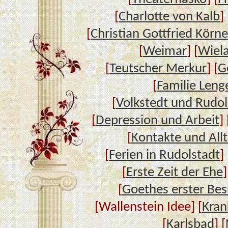
[
Charlotte von Kalb
] 
[
Christian Gottfried Körne
[
Weimar
] [
Wiel
[
Teutscher Merkur
] [
G
[
Familie Leng
[
Volkstedt und Rudol
[
Depression und Arbeit
] 
[
Kontakte und All
[
Ferien in Rudolstadt
] 
[
Erste Zeit der Ehe
]
[
Goethes erster Bes
[Wallenstein Idee] [
Kran
[
Karlsbad
] [