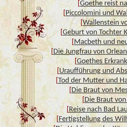
[
Goethe reist na
[
Piccolomini und Wal
[
Wallenstein v
[
Geburt von Tochter K
[
Macbeth und neu
[
Die Jungfrau von Orlean
[
Goethes Erkran
[
Uraufführung und Abs
[
Tod der Mutter und H
[
Die Braut von Me
[
Die Braut von
[
Reise nach Bad La
[
Fertigstellung des Wil