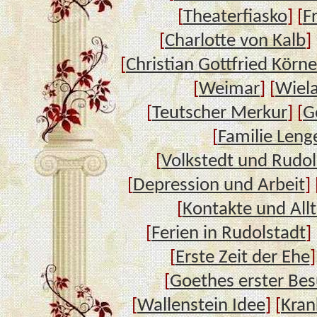
[
Theaterfiasko
] [
F
[
Charlotte von Kalb
] 
[
Christian Gottfried Körne
[
Weimar
] [
Wiel
[
Teutscher Merkur
] [
G
[
Familie Leng
[
Volkstedt und Rudol
[
Depression und Arbeit
] 
[
Kontakte und All
[
Ferien in Rudolstadt
] 
[
Erste Zeit der Ehe
]
[
Goethes erster Bes
[
Wallenstein Idee
] [
Kran