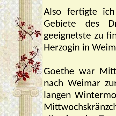
Also fertigte ic
Gebiete des D
geeignetste zu f
Herzogin in Weim
Goethe war Mit
nach Weimar zur
langen Wintermon
Mittwochskränzch