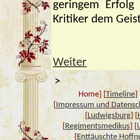
geringem Erfolg 
Kritiker dem Geis
Weiter
>
Home] [
Timeline
] 
[
Impressum und Datensc
[
Ludwigsburg
] [
[
Regimentsmedikus
] [
[
Enttäuschte Hoffn