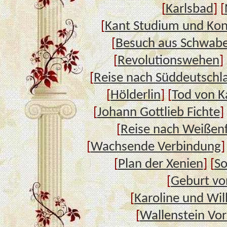
[
Karlsbad
] [
[
Kant Studium und Kon
[
Besuch aus Schwab
[
Revolutionswehen
] 
[
Reise nach Süddeutschl
[
Hölderlin
] [
Tod von K
[
Johann Gottlieb Fichte
]
[
Reise nach Weißenf
[
Wachsende Verbindung
]
[
Plan der Xenien
] [
So
[
Geburt vo
[
Karoline und Wi
[
Wallenstein Vor