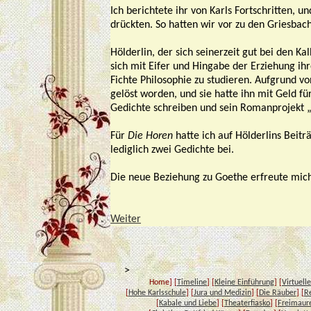
Ich berichtete ihr von Karls Fortschritten,
drückten. So hatten wir vor zu den Griesbach
Hölderlin, der sich seinerzeit gut bei den K
sich mit Eifer und Hingabe der Erziehung i
Fichte Philosophie zu studieren. Aufgrund v
gelöst worden, und sie hatte ihn mit Geld fü
Gedichte schreiben und sein Romanprojekt „
Für
Die Horen
hatte ich auf Hölderlins Beitr
lediglich zwei Gedichte bei.
Die neue Beziehung zu Goethe erfreute mich
Weiter
>
Home] [
Timeline
] [
Kleine Einführung
] [
Virtuelle
[
Hohe Karlsschule
] [
Jura und Medizin
] [
Die Räuber
] [
R
[
Kabale und Liebe
] [
Theaterfiasko
] [
Freimaur