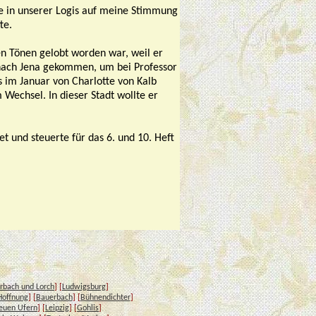
de in unserer Logis auf meine Stimmung
te.
ten Tönen gelobt worden war, weil er
s nach Jena gekommen, um bei Professor
s im Januar von Charlotte von Kalb
 Wechsel. In dieser Stadt wollte er
t und steuerte für das 6. und 10. Heft
rbach und Lorch
] [
Ludwigsburg
]
Hoffnung
] [
Bauerbach
] [
Bühnendichter
]
euen Ufern
] [
Leipzig
] [
Gohlis
]