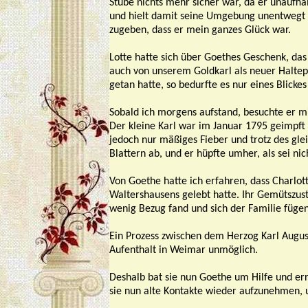
Stube nichts mehr sicher war, da er unaufha
und hielt damit seine Umgebung unentwegt au
zugeben, dass er mein ganzes Glück war.
Lotte hatte sich über Goethes Geschenk, das
auch von unserem Goldkarl als neuer Halte
getan hatte, so bedurfte es nur eines Blick
Sobald ich morgens aufstand, besuchte er mi
Der kleine Karl war im Januar 1795 geimpft
jedoch nur mäßiges Fieber und trotz des gle
Blattern ab, und er hüpfte umher, als sei ni
Von Goethe hatte ich erfahren, dass Charlo
Waltershausens gelebt hatte. Ihr Gemütszusta
wenig Bezug fand und sich der Familie füge
Ein Prozess zwischen dem Herzog Karl Augu
Aufenthalt in Weimar unmöglich.
Deshalb bat sie nun Goethe um Hilfe und er
sie nun alte Kontakte wieder aufzunehmen, un