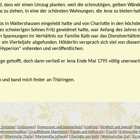
 und, dass wir einen Umzug planten, weil die schmutzigen, gelben Wän
s zu ziehen, in eine der schönsten Wohnungen, die Jena zu bieten hat
albs in Waltershausen eingelebt hatte und von Charlotte in den höchs
hres schwierigen Sohnes Fritz gewidmet hatte, war Anfang des Jahre
on Spannungen im Verhältnis zur Familie Kalb war das Dienstverhältni
r ein Vierteljahr abgefunden. Hölderlin versprach sich viel von diesem
Hyperion“ vollenden und veröffentlichen.
äge gehofft, doch dann verließ er Jena Ende Mai 1795 völlig unerwarte
 und band mich fester an Thüringen.
 Zeitreise
] [
Zeitzeugen
] [
Impressum und Datenschutz
] [
Linkliste
] [
Kindheit und Jugend
] [
Ma
egimentsmedikus
] [
Uraufführung Mannheim
] [
Fiesko und Haftstrafe
] [
Flucht
] [
Enttäuschte 
er
] [
Rheinische Thalia
] [
Margaretha Schwan
] [
Charlotte von Kalb
] [
Weimarischer Rat
] [
Zu n