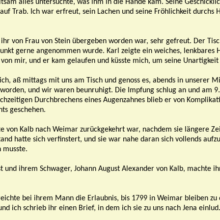
ltsam alles untersuchte, was ihm in die Hände kam. Seine Geschicklic
f Trab. Ich war erfreut, sein Lachen und seine Fröhlichkeit durchs 
 ihr von Frau von Stein übergeben worden war, sehr gefreut. Der Tis
punkt gerne angenommen wurde. Karl zeigte ein weiches, lenkbares 
es von mir, und er kam gelaufen und küsste mich, um seine Unartigke
ch, aß mittags mit uns am Tisch und genoss es, abends in unserer M
 worden, und wir waren beunruhigt. Die Impfung schlug an und am 9.
ichzeitigen Durchbrechens eines Augenzahnes blieb er von Komplikati
chts geschehen.
tte von Kalb nach Weimar zurückgekehrt war, nachdem sie längere Zei
nd hatte sich verfinstert, und sie war nahe daran sich vollends aufz
n musste.
st und ihrem Schwager, Johann August Alexander von Kalb, machte i
reichte bei ihrem Mann die Erlaubnis, bis 1799 in Weimar bleiben zu
d ich schrieb ihr einen Brief, in dem ich sie zu uns nach Jena einlud