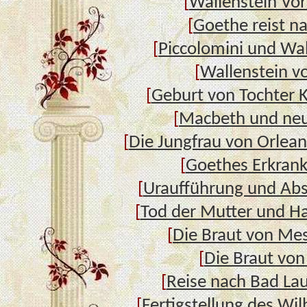
[
Wallenstein Vor
[
Goethe reist na
[
Piccolomini und Wal
[
Wallenstein v
[
Geburt von Tochter K
[
Macbeth und neu
[
Die Jungfrau von Orlean
[
Goethes Erkran
[
Uraufführung und Abs
[
Tod der Mutter und H
[
Die Braut von Me
[
Die Braut von
[
Reise nach Bad La
[
Fertigstellung des Wil