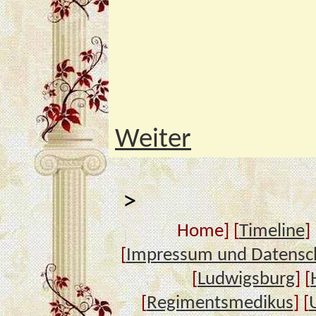
Weiter
>
Home] [
Timeline
] 
[
Impressum und Datensc
[
Ludwigsburg
] [
[
Regimentsmedikus
] [