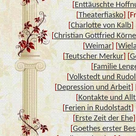
[
Enttäuschte Hoffn
[
Theaterfiasko
] [F
[
Charlotte von Kalb
] 
[
Christian Gottfried Körne
[
Weimar
] [
Wiel
[
Teutscher Merkur
] [
G
[
Familie Leng
[
Volkstedt und Rudol
[
Depression und Arbeit
] 
[
Kontakte und All
[
Ferien in Rudolstadt
] 
[
Erste Zeit der Ehe
]
[
Goethes erster Bes