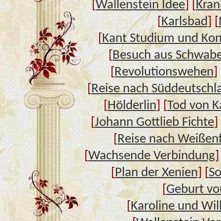
[
Wallenstein Idee
] [
Kran
[
Karlsbad
] [
[
Kant Studium und Kon
[
Besuch aus Schwab
[
Revolutionswehen
] 
[
Reise nach Süddeutschl
[
Hölderlin
] [
Tod von K
[
Johann Gottlieb Fichte
]
[
Reise nach Weißenf
[
Wachsende Verbindung
]
[
Plan der Xenien
] [
So
[
Geburt vo
[
Karoline und Wi