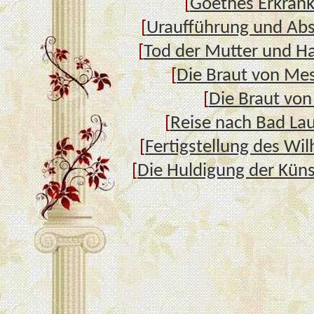
[
Goethes Erkran
[
Uraufführung und Abs
[
Tod der Mutter und H
[
Die Braut von Me
[
Die Braut von
[
Reise nach Bad La
[
Fertigstellung des Wil
[
Die Huldigung der Kün