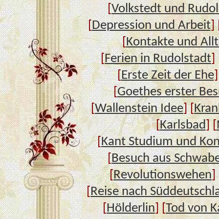
[
Volkstedt und Rudol
[
Depression und Arbeit
] 
[
Kontakte und All
[
Ferien in Rudolstadt
] 
[
Erste Zeit der Ehe
]
[
Goethes erster Bes
[
Wallenstein Idee
] [
Kran
[
Karlsbad
] [
[
Kant Studium und Kon
[
Besuch aus Schwab
[
Revolutionswehen
] 
[
Reise nach Süddeutschl
[
Hölderlin
] [
Tod von K