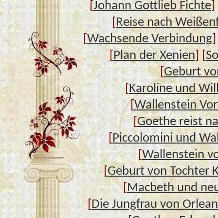
[
Johann Gottlieb Fichte
]
[
Reise nach Weißenf
[
Wachsende Verbindung
]
[
Plan der Xenien
] [
So
[
Geburt vo
[
Karoline und Wi
[
Wallenstein Vor
[
Goethe reist na
[
Piccolomini und Wal
[
Wallenstein v
[
Geburt von Tochter K
[
Macbeth und neu
[
Die Jungfrau von Orlean