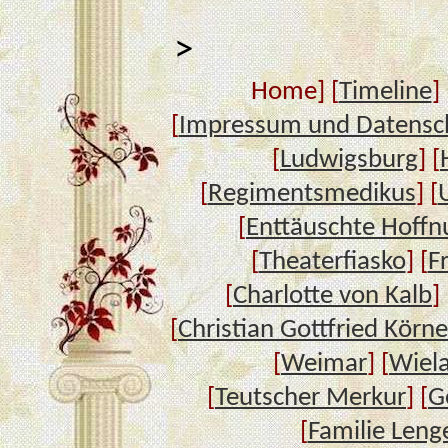
>
Home] [
Timeline
] 
[
Impressum und Datensc
[
Ludwigsburg
] [
[
Regimentsmedikus
] [
[
Enttäuschte Hoffn
[
Theaterfiasko
] [
F
[
Charlotte von Kalb
] 
[
Christian Gottfried Körne
[
Weimar
] [
Wiel
[
Teutscher Merkur
] [
G
[
Familie Leng