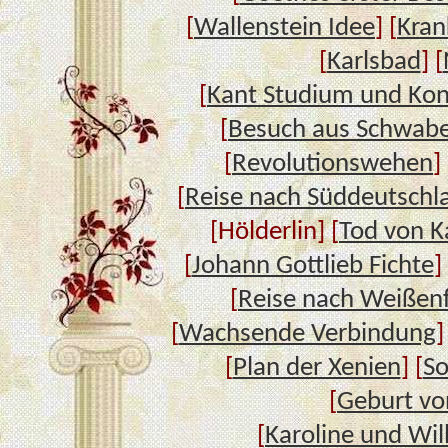
[
Wallenstein Idee
] [
Kran
[
Karlsbad
] [
[
Kant Studium und Kon
[
Besuch aus Schwab
[
Revolutionswehen
] 
[
Reise nach Süddeutschl
[Hölderlin] [
Tod von K
[
Johann Gottlieb Fichte
]
[
Reise nach Weißenf
[
Wachsende Verbindung
]
[
Plan der Xenien
] [
So
[
Geburt vo
[
Karoline und Wi