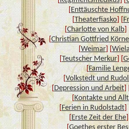
[
Regimentsmedikus
] [
[
Enttäuschte Hoffn
[
Theaterfiasko
] [
F
[
Charlotte von Kalb
] 
[
Christian Gottfried Körne
[
Weimar
] [
Wiel
[
Teutscher Merkur
] [
G
[
Familie Leng
[
Volkstedt und Rudol
[
Depression und Arbeit
] 
[
Kontakte und All
[
Ferien in Rudolstadt
] 
[
Erste Zeit der Ehe
]
[
Goethes erster Bes