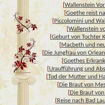
[
Wallenstein Vor
[
Goethe reist na
[
Piccolomini und Wal
[
Wallenstein v
[
Geburt von Tochter K
[
Macbeth und neu
[
Die Jungfrau von Orlean
[
Goethes Erkran
[
Uraufführung und Abs
[
Tod der Mutter und H
[
Die Braut von Me
[
Die Braut von
[
Reise nach Bad La