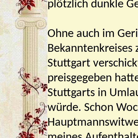
plötzlich dunkle 
Ohne auch im Geri
Bekanntenkreises z
Stuttgart verschic
preisgegeben hatte
Stuttgarts in Umla
würde. Schon Woch
Hauptmannswitwe V
meines Aufenthalte