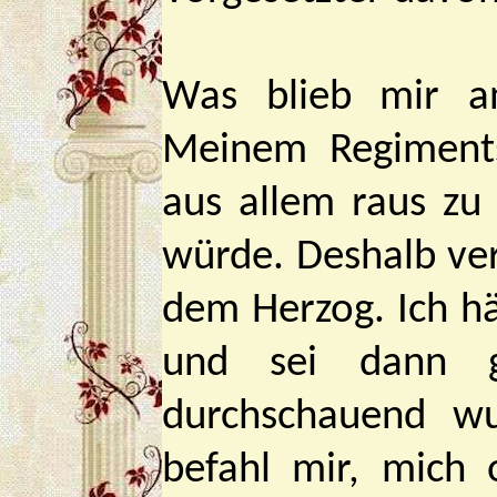
Was blieb mir an
Meinem Regiments
aus allem raus zu
würde. Deshalb ve
dem Herzog. Ich hä
und sei dann g
durchschauend wu
befahl mir, mich