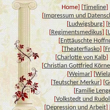
Home] [
Timeline
] 
[
Impressum und Datensc
[
Ludwigsburg
] [
[
Regimentsmedikus
] [
[
Enttäuschte Hoffn
[
Theaterfiasko
] [
F
[
Charlotte von Kalb
] 
[
Christian Gottfried Körne
[
Weimar
] [
Wiel
[
Teutscher Merkur
] [
G
[
Familie Leng
[
Volkstedt und Rudol
[
Depression und Arbeit
] 