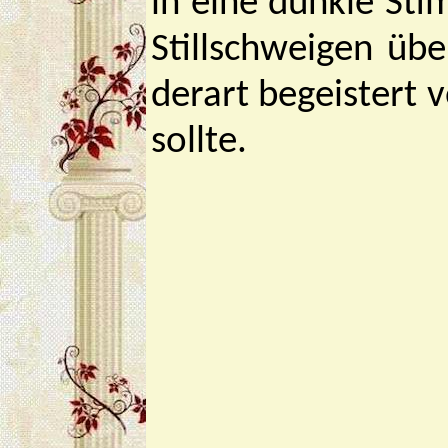
in eine dunkle St
Stillschweigen üb
derart begeistert v
sollte.