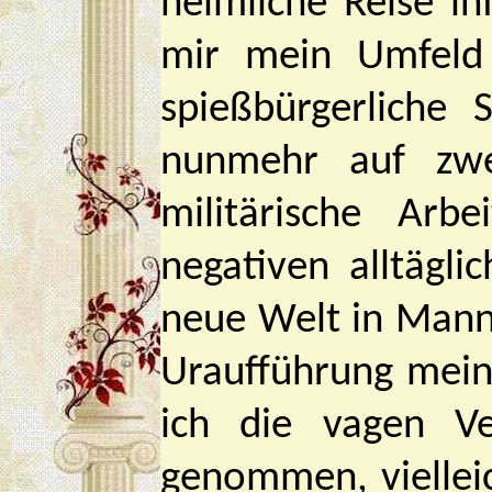
heimliche Reise i
mir mein Umfeld 
spießbürgerliche 
nunmehr auf zwe
militärische Arb
negativen alltägl
neue Welt in Mann
Uraufführung meine
ich die vagen V
genommen, vielleic