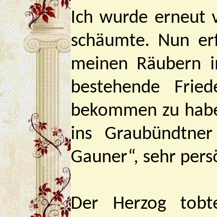
Ich wurde erneut v
schäumte. Nun erf
meinen Räubern in
bestehende Frie
bekommen zu haben,
ins Graubündtner
Gauner“, sehr per
Der Herzog tob