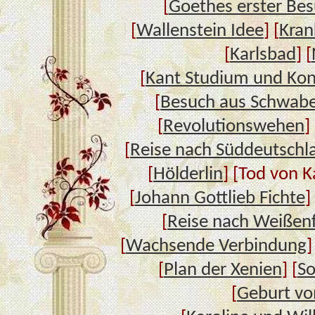
[
Goethes erster Bes
[
Wallenstein Idee
] [
Kran
[
Karlsbad
] [
[
Kant Studium und Kon
[
Besuch aus Schwab
[
Revolutionswehen
] 
[
Reise nach Süddeutschl
[
Hölderlin
] [Tod von 
[
Johann Gottlieb Fichte
]
[
Reise nach Weißenf
[
Wachsende Verbindung
]
[
Plan der Xenien
] [
So
[
Geburt vo