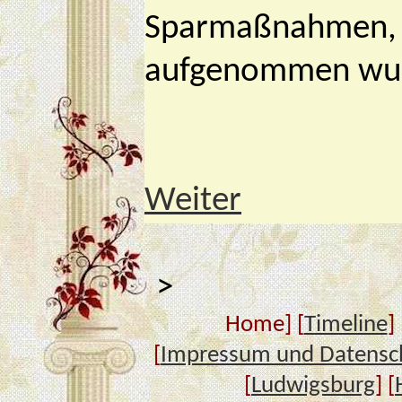
Sparmaßnahmen, wa
aufgenommen wu
Weiter
>
Home] [
Timeline
] 
[
Impressum und Datensc
[
Ludwigsburg
] [