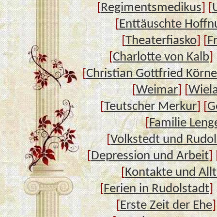
[
Regimentsmedikus
] [
[
Enttäuschte Hoffn
[
Theaterfiasko
] [
F
[
Charlotte von Kalb
] 
[
Christian Gottfried Körne
[
Weimar
] [
Wiel
[
Teutscher Merkur
] [
G
[
Familie Leng
[
Volkstedt und Rudol
[
Depression und Arbeit
] 
[
Kontakte und All
[
Ferien in Rudolstadt
] 
[
Erste Zeit der Ehe
]