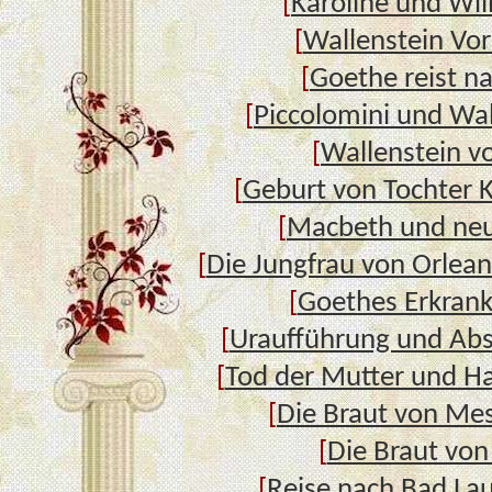
[
Karoline und Wi
[
Wallenstein Vor
[
Goethe reist na
[
Piccolomini und Wal
[
Wallenstein v
[
Geburt von Tochter K
[
Macbeth und neu
[
Die Jungfrau von Orlean
[
Goethes Erkran
[
Uraufführung und Abs
[
Tod der Mutter und H
[
Die Braut von Me
[
Die Braut von
[
Reise nach Bad La