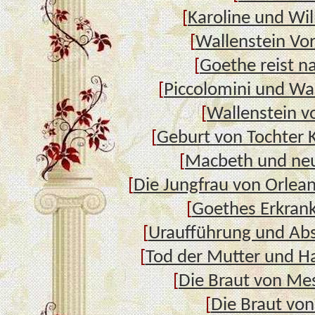
[
Karoline und Wi
[
Wallenstein Vo
[
Goethe reist na
[
Piccolomini und Wal
[
Wallenstein v
[
Geburt von Tochter K
[
Macbeth und neu
[
Die Jungfrau von Orlea
[
Goethes Erkran
[
Uraufführung und Ab
[
Tod der Mutter und H
[
Die Braut von Me
[
Die Braut vo