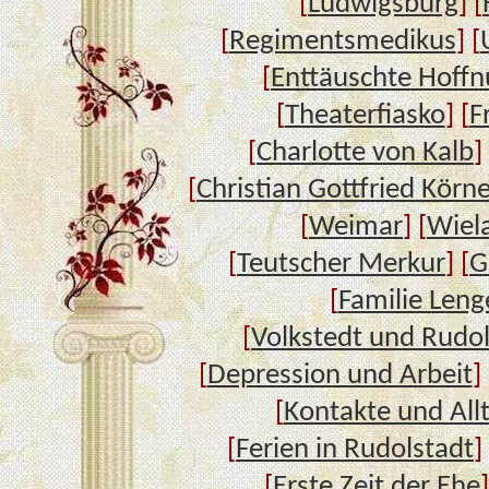
[
Ludwigsburg
] [
[
Regimentsmedikus
] [
[
Enttäuschte Hoff
[
Theaterfiasko
] [
F
[
Charlotte von Kalb
]
[
Christian Gottfried Körn
[
Weimar
] [
Wiel
[
Teutscher Merkur
] [
G
[
Familie Leng
[
Volkstedt und Rudol
[
Depression und Arbeit
] 
[
Kontakte und All
[
Ferien in Rudolstadt
]
[
Erste Zeit der Ehe
]