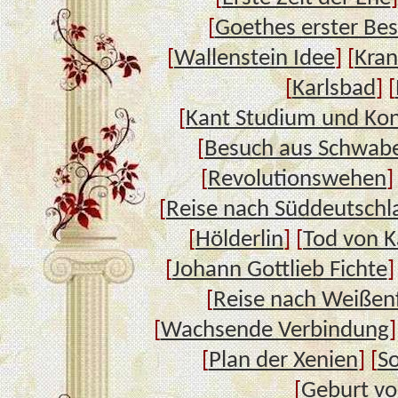
[
Goethes erster Bes
[
Wallenstein Idee
] [
Kran
[
Karlsbad
] [
[
Kant Studium und Ko
[
Besuch aus Schwab
[
Revolutionswehen
]
[
Reise nach Süddeutschl
[
Hölderlin
] [
Tod von 
[
Johann Gottlieb Fichte
]
[
Reise nach Weißenf
[
Wachsende Verbindung
]
[
Plan der Xenien
] [
So
[
Geburt vo